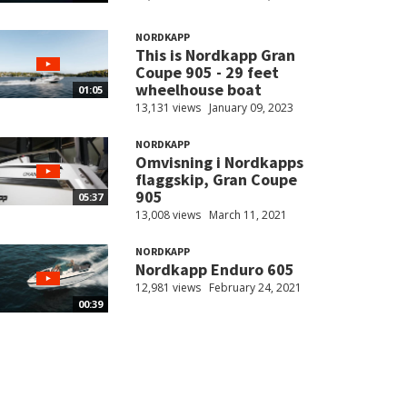
NORDKAPP
This is Nordkapp Gran
Coupe 905 - 29 feet
wheelhouse boat
01:05
13,131 views
January 09, 2023
NORDKAPP
Omvisning i Nordkapps
flaggskip, Gran Coupe
905
05:37
13,008 views
March 11, 2021
NORDKAPP
Nordkapp Enduro 605
12,981 views
February 24, 2021
00:39