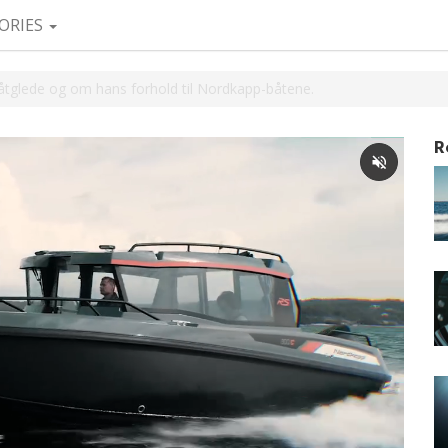
ORIES
tglede og om hans forhold til Nordkapp-båtene.
R