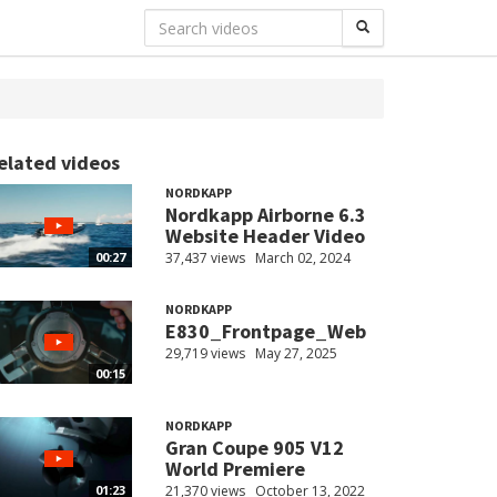
elated videos
NORDKAPP
Nordkapp Airborne 6.3
Website Header Video
37,437 views
March 02, 2024
00:27
NORDKAPP
E830_Frontpage_Web
29,719 views
May 27, 2025
00:15
NORDKAPP
Gran Coupe 905 V12
World Premiere
21,370 views
October 13, 2022
01:23