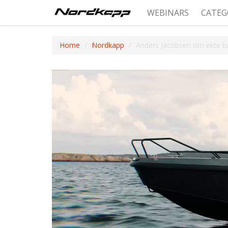
WEBINARS
CATEG
Home
Nordkapp
Anders Jacobsen om ekte bå