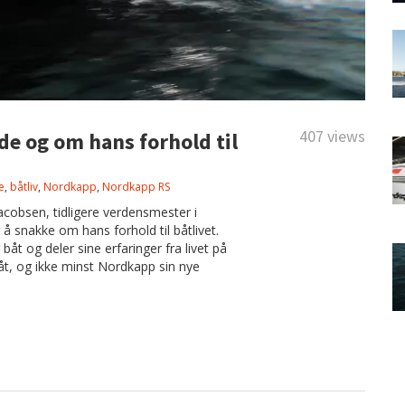
407 views
e og om hans forhold til
e
,
båtliv
,
Nordkapp
,
Nordkapp RS
obsen, tidligere verdensmester i
 å snakke om hans forhold til båtlivet.
åt og deler sine erfaringer fra livet på
åt, og ikke minst Nordkapp sin nye