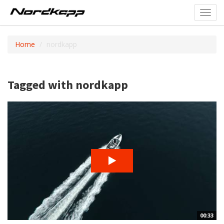
Toggl
navig
Home
nordkapp
Tagged with nordkapp
00:33