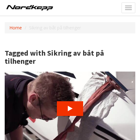
Toggl
navig
Home
Sikring av båt på tilhenger
Tagged with Sikring av båt på
tilhenger