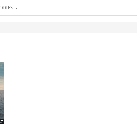
ORIES
37